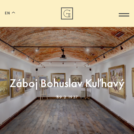
EN
Záboj Bohuslav Kuľhavý
9.2.1937