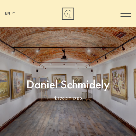
EN
Daniel Schmidely
1705
1780