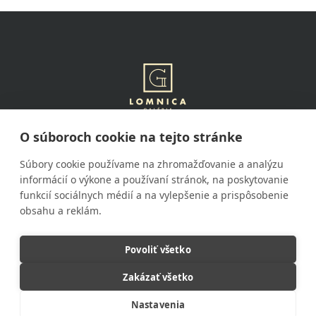
Életrajzi Lexikon az 1800 – 1988 kozott alkotó festo – és
grafikusmuvészekrol
O súboroch cookie na tejto stránke
Tatranská Lomnica 92
059 60 Vysoké Tatry
Súbory cookie používame na zhromažďovanie a analýzu
informácií o výkone a používaní stránok, na poskytovanie
funkcií sociálnych médií a na vylepšenie a prispôsobenie
052/285 3 500
obsahu a reklám.
recepcia@hotellomnica.sk
Povoliť všetko
Všetky práva vyhradené
© 2026 Galéria Lomnica
Zakázať všetko
Nastavenia