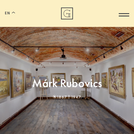
EN
Márk Rubovics
1867
1947