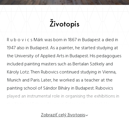
Životopis
R u b o v i c s Márk was born in 1867 in Budapest a died in
1947 also in Budapest. As a painter, he started studying at
the University of Applied Arts in Budapest. His pedagogues
included painting masters such as Bertalan Székely and
Károly Lotz. Then Rubovics continued studying in Vienna,
Munich and Paris. Later, he worked as a teacher at the
painting school of Sándor Biháry in Budapest. Rubovics
played an instrumental role in organising the exhibitions in
the National Saloon (Nemzeti Salon in Hungarian). He
participated in numerous collective exhibitions of the
Zobraziť celý životopis
Balaton art colony in 1912, 1921 and 1929. Bibliography:
Gyorgy Seregélyi: Magyar festok és grafikusok adattára –