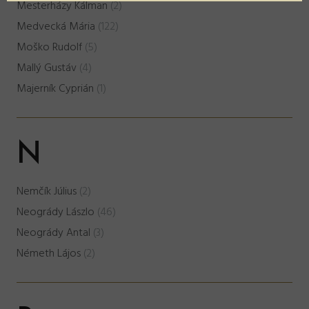
Mesterházy Kálman
(2)
Medvecká Mária
(122)
Moško Rudolf
(5)
Mallý Gustáv
(4)
Majerník Cyprián
(1)
N
Nemčík Július
(2)
Neogrády Lászlo
(46)
Neogrády Antal
(3)
Németh Lájos
(2)