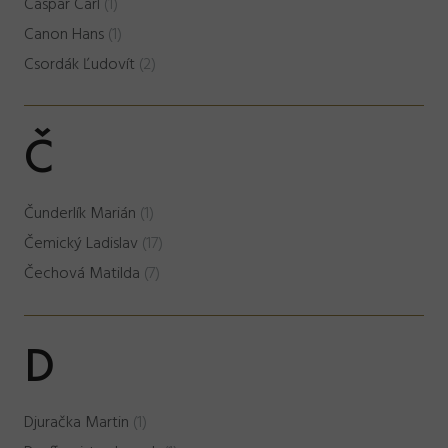
Caspar Carl
(1)
Canon Hans
(1)
Csordák Ľudovít
(2)
Č
Čunderlík Marián
(1)
Čemický Ladislav
(17)
Čechová Matilda
(7)
D
Djuračka Martin
(1)