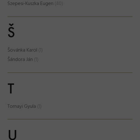
Szepesi-Kuszka Eugen
(40)
Š
Šovánka Karol
(1)
Šándora Ján
(1)
T
Tornayi Gyula
(1)
U