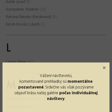
Kollár Jozef
(8)
Kompánek Vladimír
(29)
Katona Nándor (Ferdinand)
(8)
Kézdi-Kovács László
(7)
L
Laluha Milan
(87)
Vážení návštevníci,
komentované prehliadky sú
momentálne
M
pozastavené
. Srdečne vás však pozývame
objaviť krásu našej galérie
počas individuálnej
návštevy
.
Medňaňský Ladislav
(23)
Matscheko Von
(1)