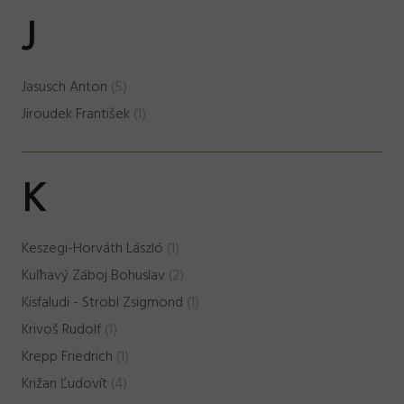
J
Jasusch Anton
(5)
Jiroudek František
(1)
K
Keszegi-Horváth László
(1)
Kuľhavý Záboj Bohuslav
(2)
Kisfaludi - Strobl Zsigmond
(1)
Krivoš Rudolf
(1)
Krepp Friedrich
(1)
Križan Ľudovít
(4)