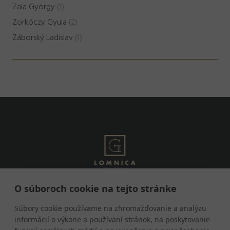
Zala György
(1)
Zorkóczy Gyula
(2)
Záborský Ladislav
(1)
O súboroch cookie na tejto stránke
Tatranská Lomnica 92
059 60 Vysoké Tatry
Súbory cookie používame na zhromažďovanie a analýzu
informácií o výkone a používaní stránok, na poskytovanie